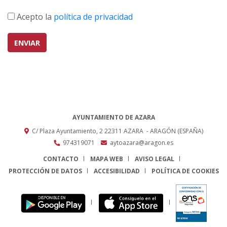
Acepto la
política de privacidad
ENVIAR
AYUNTAMIENTO DE AZARA
C/ Plaza Ayuntamiento, 2
22311
AZARA
- ARAGÓN
(ESPAÑA)
974319071
aytoazara@aragon.es
CONTACTO
MAPA WEB
AVISO LEGAL
PROTECCIÓN DE DATOS
ACCESIBILIDAD
POLÍTICA DE COOKIES
ENLACE