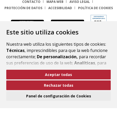
CONTACTO
MAPA WEB
AVISO LEGAL
PROTECCIÓN DE DATOS
ACCESIBILIDAD
POLÍTICA DE COOKIES
ENLACE
Este sitio utiliza cookies
Nuestra web utiliza los siguientes tipos de cookies:
Técnicas
, imprescindibles para que la web funcione
correctamente;
De personalización,
para recordar
sus preferencias de uso de la web;
Analíticas
, para
mejorar el funcionamiento de la web y sus servicios.
Aceptar todas
Si acepta pulsando el botón
“Aceptar todas”
Rechazar todas
consideramos que acepta su uso. Si pulsa el botón
“Rechazar todas”
o continúa navegando sin realizar
Panel de configuración de Cookies
ninguna acción, se guardarán las cookies técnicas
imprescindibles. Para personalizar sus preferencias
acceda al
“Panel de configuración de cookies”.