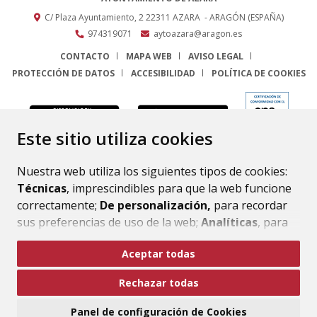
C/ Plaza Ayuntamiento, 2
22311
AZARA
- ARAGÓN
(ESPAÑA)
974319071
aytoazara@aragon.es
CONTACTO
MAPA WEB
AVISO LEGAL
PROTECCIÓN DE DATOS
ACCESIBILIDAD
POLÍTICA DE COOKIES
ENLACE
Este sitio utiliza cookies
Nuestra web utiliza los siguientes tipos de cookies:
Técnicas
, imprescindibles para que la web funcione
correctamente;
De personalización,
para recordar
sus preferencias de uso de la web;
Analíticas
, para
mejorar el funcionamiento de la web y sus servicios.
Aceptar todas
Si acepta pulsando el botón
“Aceptar todas”
Rechazar todas
consideramos que acepta su uso. Si pulsa el botón
“Rechazar todas”
o continúa navegando sin realizar
Panel de configuración de Cookies