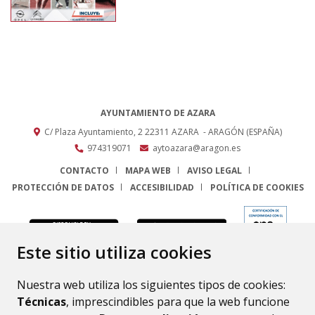
AYUNTAMIENTO DE AZARA
C/ Plaza Ayuntamiento, 2
22311
AZARA
- ARAGÓN
(ESPAÑA)
974319071
aytoazara@aragon.es
CONTACTO
MAPA WEB
AVISO LEGAL
PROTECCIÓN DE DATOS
ACCESIBILIDAD
POLÍTICA DE COOKIES
ENLACE
Este sitio utiliza cookies
Nuestra web utiliza los siguientes tipos de cookies:
Técnicas
, imprescindibles para que la web funcione