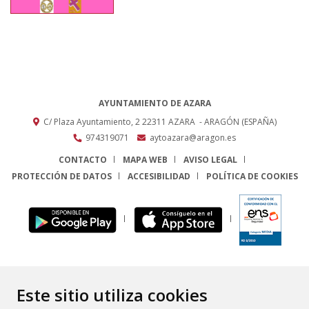
AYUNTAMIENTO DE AZARA
C/ Plaza Ayuntamiento, 2
22311
AZARA
- ARAGÓN
(ESPAÑA)
974319071
aytoazara@aragon.es
CONTACTO
MAPA WEB
AVISO LEGAL
PROTECCIÓN DE DATOS
ACCESIBILIDAD
POLÍTICA DE COOKIES
ENLACE
Este sitio utiliza cookies