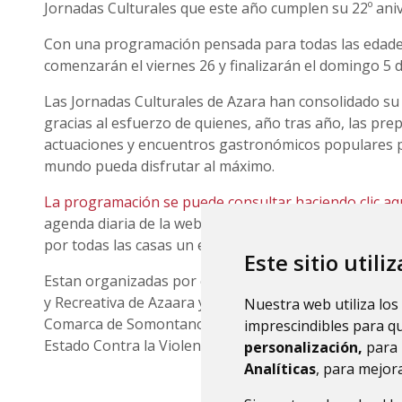
Jornadas Culturales que este año cumplen su 22º aniv
Con una programación pensada para todas las edades
comenzarán el viernes 26 y finalizarán el domingo 5 d
Las Jornadas Culturales de Azara han consolidado su
gracias al esfuerzo de quienes, año tras año, las p
actuaciones y encuentros gastronómicos populares p
mundo pueda disfrutar al máximo.
La programación se puede consultar haciendo clic aq
agenda diaria de la web municipal. Asimismo, La orga
por todas las casas un ejemplar del programa.
Este sitio utili
Estan organizadas por el Ayuntamiento de Azara, la A
y Recreativa de Azaara y la colaboración de la Diputa
Nuestra web utiliza los
Comarca de Somontano y el Gobierno de España a tra
imprescindibles para q
Estado Contra la Violencia de Género.
personalización,
para 
Analíticas
, para mejora