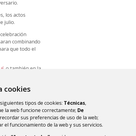
ersario.
, los actos
e julio.
 celebración
reparan combinando
ara que todo el
uí
, o también en la
nización, repartirá
za cookies
sociación Cultural
ción de Huesca, la
 siguientes tipos de cookies:
Técnicas
,
vés del Pacto de
ue la web funcione correctamente;
De
recordar sus preferencias de uso de la web;
r el funcionamiento de la web y sus servicios.