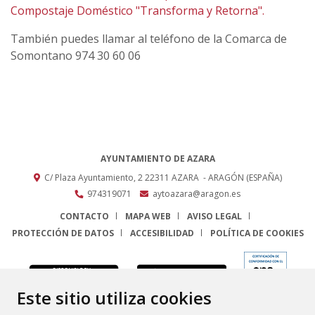
Compostaje Doméstico "Transforma y Retorna".
También puedes llamar al teléfono de la Comarca de
Somontano 974 30 60 06
AYUNTAMIENTO DE AZARA
C/ Plaza Ayuntamiento, 2
22311
AZARA
- ARAGÓN
(ESPAÑA)
974319071
aytoazara@aragon.es
CONTACTO
MAPA WEB
AVISO LEGAL
PROTECCIÓN DE DATOS
ACCESIBILIDAD
POLÍTICA DE COOKIES
ENLACE
Este sitio utiliza cookies