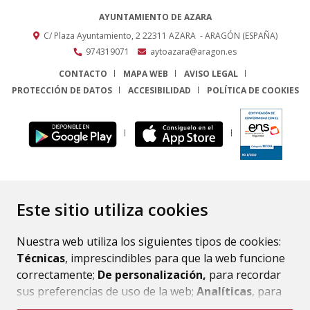
AYUNTAMIENTO DE AZARA
C/ Plaza Ayuntamiento, 2
22311
AZARA
- ARAGÓN
(ESPAÑA)
974319071
aytoazara@aragon.es
CONTACTO
MAPA WEB
AVISO LEGAL
PROTECCIÓN DE DATOS
ACCESIBILIDAD
POLÍTICA DE COOKIES
ENLACE
Este sitio utiliza cookies
Nuestra web utiliza los siguientes tipos de cookies:
Técnicas
, imprescindibles para que la web funcione
correctamente;
De personalización,
para recordar
sus preferencias de uso de la web;
Analíticas
, para
mejorar el funcionamiento de la web y sus servicios.