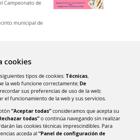
 el Campeonato de
ecinto municipal de
apuntarse desde
za cookies
rse y a pasar una
 siguientes tipos de cookies:
Técnicas
,
dora y también
ue la web funcione correctamente;
De
recordar sus preferencias de uso de la web;
r el funcionamiento de la web y sus servicios.
botón
“Aceptar todas”
consideramos que acepta su
Rechazar todas”
o continúa navegando sin realizar
darán las cookies técnicas imprescindibles. Para
rencias acceda al
“Panel de configuración de