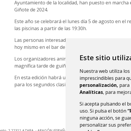
Ayuntamiento de la localidad, han puesto en marcha
Giñote de 2024.
Este año se celebrará el lunes día 5 de agosto en el r
las piscinas a partir de las 19:30h.
Las personas interesadas en participar, tienen que 
hoy mismo en el bar de las piscinas.
Este sitio utili
Los organizadores animan a todo el mundo a inscribi
magnífica tarde de guiñote.
Nuestra web utiliza los
En esta edición habrá un premio para la pareja gana
imprescindibles para q
para los segundos clasificados.
personalización,
para 
Analíticas
, para mejora
Si acepta pulsando el 
uso. Si pulsa el botón
“
ninguna acción, se guar
personalizar sus prefe
ento, 2
22311
AZARA
- ARAGÓN
(ESPAÑA)