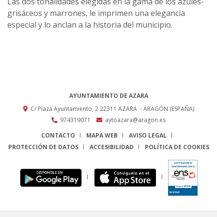
Las dos tonalidades elegidas en la gama de los azules-
grisáceos y marrones, le imprimen una elegancia
especial y lo anclan a la historia del municipio.
AYUNTAMIENTO DE AZARA
C/ Plaza Ayuntamiento, 2
22311
AZARA
- ARAGÓN
(ESPAÑA)
974319071
aytoazara@aragon.es
CONTACTO
MAPA WEB
AVISO LEGAL
PROTECCIÓN DE DATOS
ACCESIBILIDAD
POLÍTICA DE COOKIES
ENLACE