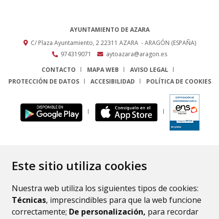
AYUNTAMIENTO DE AZARA
C/ Plaza Ayuntamiento, 2
22311
AZARA
- ARAGÓN
(ESPAÑA)
974319071
aytoazara@aragon.es
CONTACTO
MAPA WEB
AVISO LEGAL
PROTECCIÓN DE DATOS
ACCESIBILIDAD
POLÍTICA DE COOKIES
ENLACE
Este sitio utiliza cookies
Nuestra web utiliza los siguientes tipos de cookies:
Técnicas
, imprescindibles para que la web funcione
correctamente;
De personalización,
para recordar