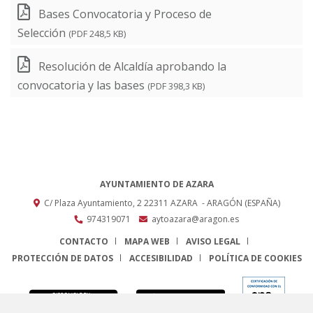
Bases Convocatoria y Proceso de
Selección
(PDF 248,5 KB)
Resolución de Alcaldía aprobando la
convocatoria y las bases
(PDF 398,3 KB)
AYUNTAMIENTO DE AZARA
C/ Plaza Ayuntamiento, 2
22311
AZARA
- ARAGÓN
(ESPAÑA)
974319071
aytoazara@aragon.es
CONTACTO
MAPA WEB
AVISO LEGAL
PROTECCIÓN DE DATOS
ACCESIBILIDAD
POLÍTICA DE COOKIES
ENLACE