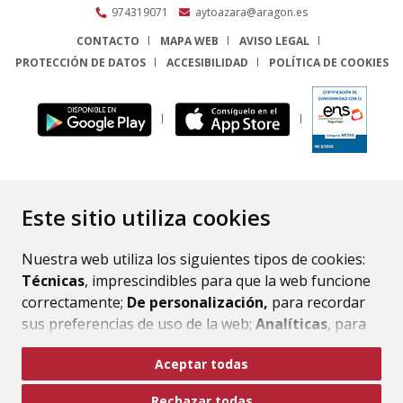
974319071
aytoazara@aragon.es
CONTACTO
MAPA WEB
AVISO LEGAL
PROTECCIÓN DE DATOS
ACCESIBILIDAD
POLÍTICA DE COOKIES
ENLACE
Este sitio utiliza cookies
Nuestra web utiliza los siguientes tipos de cookies:
Técnicas
, imprescindibles para que la web funcione
correctamente;
De personalización,
para recordar
sus preferencias de uso de la web;
Analíticas
, para
mejorar el funcionamiento de la web y sus servicios.
Aceptar todas
Si acepta pulsando el botón
“Aceptar todas”
Rechazar todas