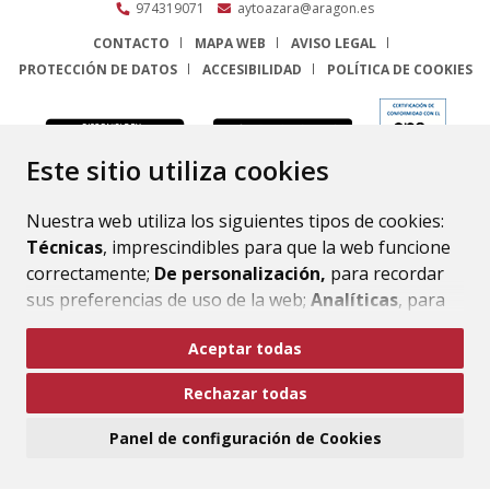
974319071
aytoazara@aragon.es
CONTACTO
MAPA WEB
AVISO LEGAL
PROTECCIÓN DE DATOS
ACCESIBILIDAD
POLÍTICA DE COOKIES
ENLACE
Este sitio utiliza cookies
Nuestra web utiliza los siguientes tipos de cookies:
Técnicas
, imprescindibles para que la web funcione
correctamente;
De personalización,
para recordar
sus preferencias de uso de la web;
Analíticas
, para
mejorar el funcionamiento de la web y sus servicios.
Aceptar todas
Si acepta pulsando el botón
“Aceptar todas”
Rechazar todas
consideramos que acepta su uso. Si pulsa el botón
“Rechazar todas”
o continúa navegando sin realizar
Panel de configuración de Cookies
ninguna acción, se guardarán las cookies técnicas
imprescindibles. Para personalizar sus preferencias