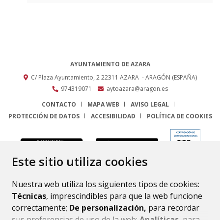
AYUNTAMIENTO DE AZARA
C/ Plaza Ayuntamiento, 2
22311
AZARA
- ARAGÓN
(ESPAÑA)
974319071
aytoazara@aragon.es
CONTACTO
MAPA WEB
AVISO LEGAL
PROTECCIÓN DE DATOS
ACCESIBILIDAD
POLÍTICA DE COOKIES
ENLACE
Este sitio utiliza cookies
Nuestra web utiliza los siguientes tipos de cookies:
Técnicas
, imprescindibles para que la web funcione
correctamente;
De personalización,
para recordar
sus preferencias de uso de la web;
Analíticas
, para