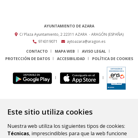
AYUNTAMIENTO DE AZARA
C/ Plaza Ayuntamiento, 2
22311
AZARA
- ARAGÓN
(ESPAÑA)
974319071
aytoazara@aragon.es
CONTACTO
MAPA WEB
AVISO LEGAL
PROTECCIÓN DE DATOS
ACCESIBILIDAD
POLÍTICA DE COOKIES
ENLACE
Este sitio utiliza cookies
Nuestra web utiliza los siguientes tipos de cookies:
Técnicas
, imprescindibles para que la web funcione