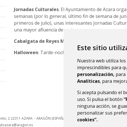
Jornadas Culturales
. El Ayuntamiento de Azara orga
semanas (por lo general, último fin de semana de juni
primeros de julio), unas interesantes Jornadas Cult
una mayor afluencia de vecinos.
Cabalgata de Reyes Magos,
el 5 de enero.
Este sitio utili
Halloween
. Tarde-noche del 31 de octubre al 1 de n
Nuestra web utiliza los
imprescindibles para q
personalización,
para 
Analíticas
, para mejora
Si acepta pulsando el 
uso. Si pulsa el botón
“
ninguna acción, se guar
personalizar sus prefe
ento, 2
22311
AZARA
- ARAGÓN
(ESPAÑA)
cookies”.
ytoazara@aragon.es