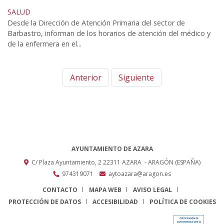
SALUD
Desde la Dirección de Atención Primaria del sector de
Barbastro, informan de los horarios de atención del médico y
de la enfermera en el...
Anterior
Siguiente
AYUNTAMIENTO DE AZARA
C/ Plaza Ayuntamiento, 2
22311
AZARA
- ARAGÓN
(ESPAÑA)
974319071
aytoazara@aragon.es
CONTACTO
MAPA WEB
AVISO LEGAL
PROTECCIÓN DE DATOS
ACCESIBILIDAD
POLÍTICA DE COOKIES
ENLACE