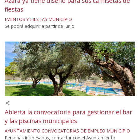
Azara ya tiene diseño para sus camisetas de
fiestas
EVENTOS Y FIESTAS
MUNICIPIO
Se podrá adquirir a partir de junio
Abierta la convocatoria para gestionar el bar
y las piscinas municipales
AYUNTAMIENTO
CONVOCATORIAS DE EMPLEO
MUNICIPIO
Personas interesadas, contactar con el Ayuntamiento